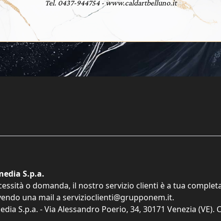
Tel. 0437-944754 - www.caldartbelluno.it
edia S.p.a.
cessità o domanda, il nostro servizio clienti è a tua comple
vendo una mail a
servizioclienti@grupponem.it
.
dia S.p.a. - Via Alessandro Poerio, 34, 30171 Venezia (VE). C