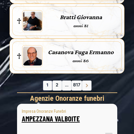
Bratti Giovanna
anni 81
Casanova Fuga Ermanno
anni 86
1
2
...
817
Agenzie Onoranze funebri
Impresa Onoranze Funebri
AMPEZZANA VALBOITE