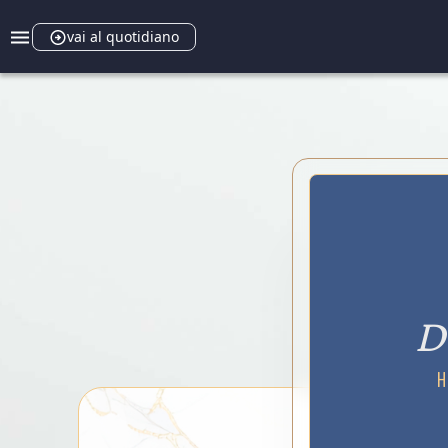
vai al quotidiano
D
H