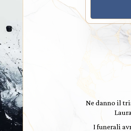
Ne danno il tr
Laura,
I funerali a