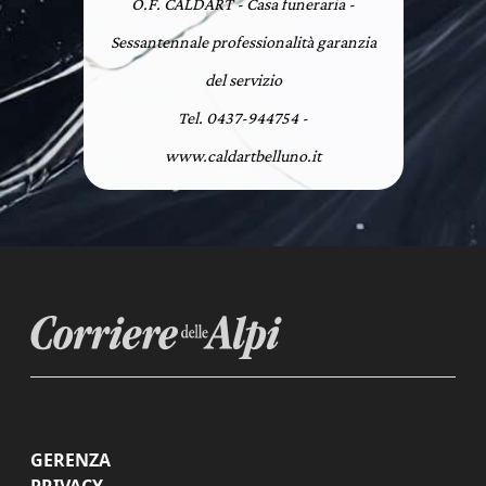
O.F. CALDART - Casa funeraria -
Sessantennale professionalità garanzia
del servizio
Tel. 0437-944754 -
www.caldartbelluno.it
GERENZA