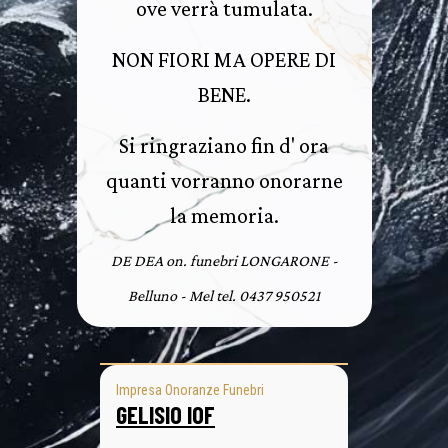
ove verrà tumulata.
NON FIORI MA OPERE DI
BENE.
Si ringraziano fin d' ora
quanti vorranno onorarne
la memoria.
DE DEA on. funebri LONGARONE -
Belluno - Mel tel. 0437 950521
Impresa Onoranze Funebri
GELISIO IOF