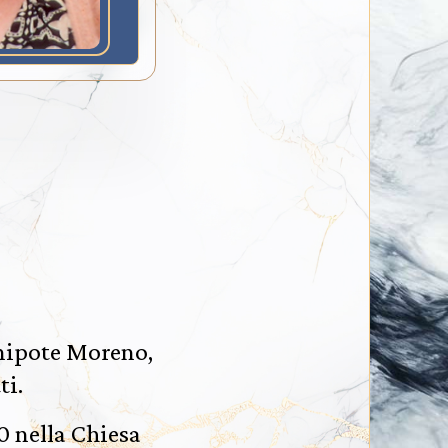
l nipote Moreno,
ti.
0 nella Chiesa