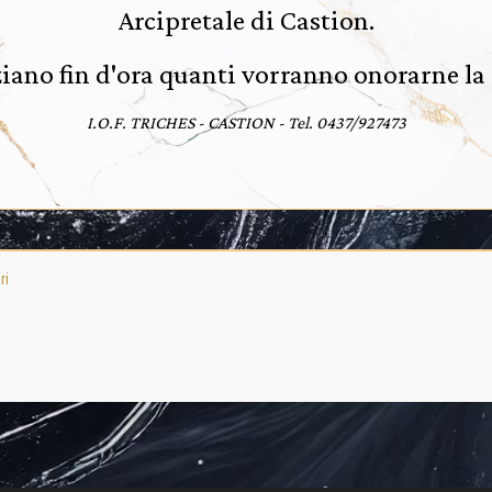
Arcipretale di Castion.
ziano fin d'ora quanti vorranno onorarne l
I.O.F. TRICHES - CASTION - Tel. 0437/927473
ri