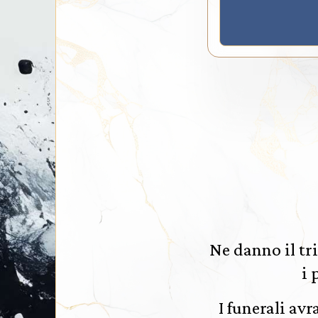
Ne danno il tri
i 
I funerali av