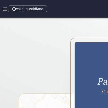
vai al quotidiano
Pa
E' 