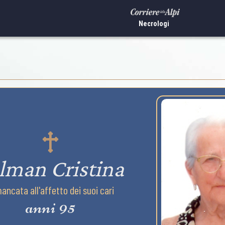
Necrologi
lman Cristina
mancata all'affetto dei suoi cari
anni 95