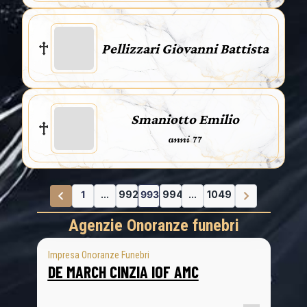
Pellizzari Giovanni Battista
Smaniotto Emilio
anni 77
1
...
992
993
994
...
1049
Agenzie Onoranze funebri
Impresa Onoranze Funebri
DE MARCH CINZIA IOF AMC