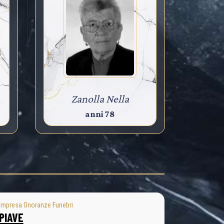
Zanolla Nella
anni 78
Impresa Onoranze Funebri
PIAVE