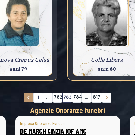
nova Crepuz Celsa
Colle Libera
anni 79
anni 80
1
...
782
783
784
...
817
Agenzie Onoranze funebri
Impresa Onoranze Funebri
DE MARCH CINZIA IOF AMC