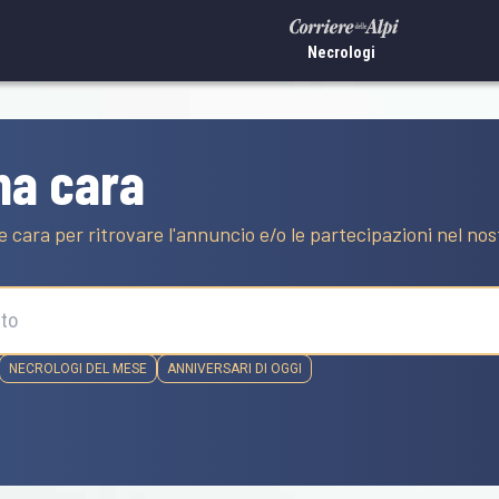
Necrologi
na cara
e cara per ritrovare l'annuncio e/o le partecipazioni nel no
NECROLOGI DEL MESE
ANNIVERSARI DI OGGI