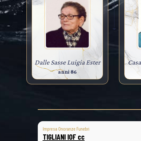
Dalle Sasse Luigia Ester
Casa
anni 86
Impresa Onoranze Funebri
TIGLIANI IOF cc