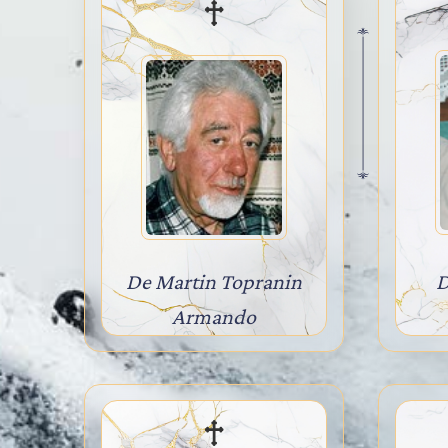
De Martin Topranin
D
Armando
anni 79