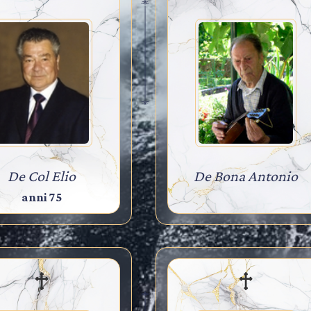
De Col Elio
De Bona Antonio
anni 75