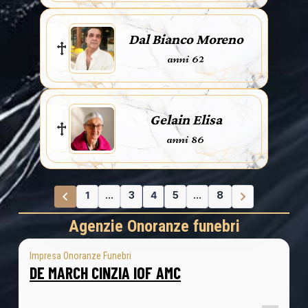
Dal Bianco Moreno
anni 62
Gelain Elisa
anni 86
1
...
3
4
5
...
8
Agenzie Onoranze funebri
Impresa Onoranze Funebri
DE MARCH CINZIA IOF AMC