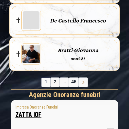
De Castello Francesco
Bratti Giovanna
anni 81
1
2
...
45
Agenzie Onoranze funebri
Impresa Onoranze Funebri
ZATTA IOF